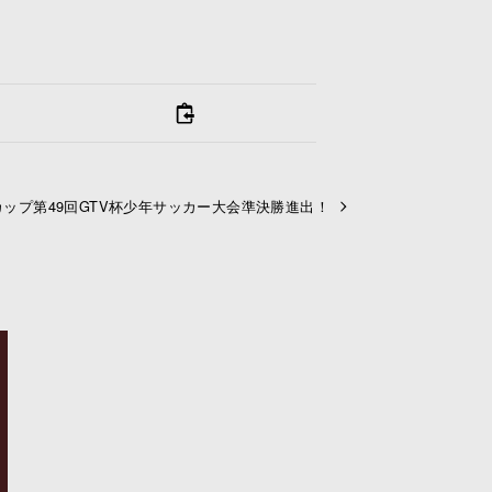
ップ第49回GTV杯少年サッカー大会準決勝進出！