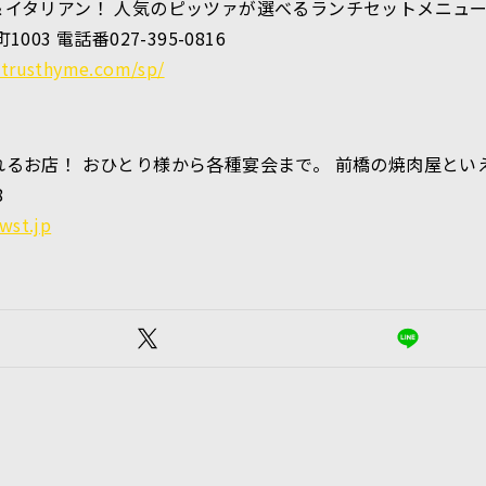
＆イタリアン！ 人気のピッツァが選べるランチセットメニュ
3 電話番027-395-0816
itrusthyme.com/sp/
るお店！ おひとり様から各種宴会まで。 前橋の焼肉屋とい
8
wst.jp